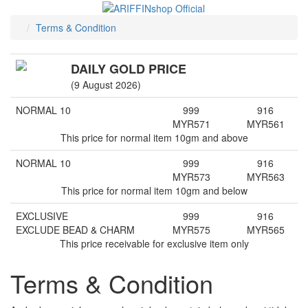
Terms & Condition
DAILY GOLD PRICE
(9 August 2026)
NORMAL 10
999
916
MYR
571
MYR
561
This price for normal item 10gm and above
NORMAL 10
999
916
MYR
573
MYR
563
This price for normal item 10gm and below
EXCLUSIVE
999
916
EXCLUDE BEAD & CHARM
MYR
575
MYR
565
This price receivable for exclusive item only
Terms & Condition