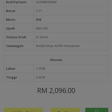
Kod Pattern
LK0098792KM
Berat
3.71
Mutu
916
Upah
RM 0.00
Status Stok
In Stock
Cawangan
Kedai Emas Ariffin Kemaman
Ukuran
Lebar
1.7CM
Tinggi
3.4CM
RM 2,096.00