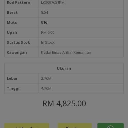
Kod Pattern
LK3097651KM
Berat
8.54
Mutu
916
Upah
RM 0.00
Status Stok
In Stock
Cawangan
Kedai Emas Ariffin Kemaman
Ukuran
Lebar
2.7CM
Tinggi
4.7CM
RM 4,825.00