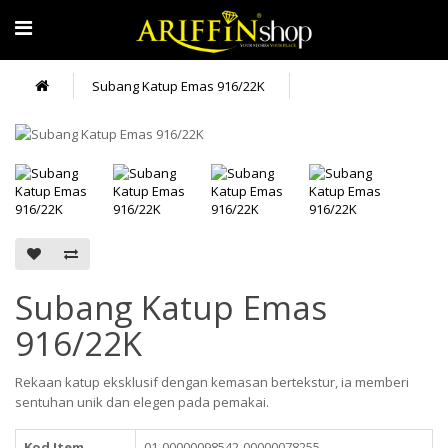
Subang Katup Emas 916/22K
Subang Katup Emas
916/22K
Rekaan katup eksklusif dengan kemasan bertekstur, ia memberi
sentuhan unik dan elegen pada pemakai.
Kod Item
01-00000098542-00000078255