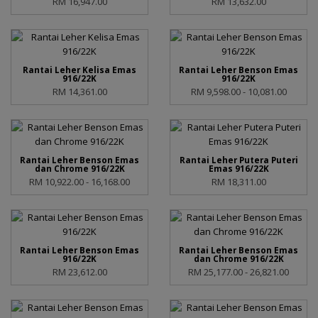
RM 16,947.00
RM 13,632.00
Rantai Leher Kelisa Emas
Rantai Leher Benson Emas
916/22K
916/22K
RM 14,361.00
RM 9,598.00 - 10,081.00
Rantai Leher Benson Emas
Rantai Leher Putera Puteri
dan Chrome 916/22K
Emas 916/22K
RM 10,922.00 - 16,168.00
RM 18,311.00
Rantai Leher Benson Emas
Rantai Leher Benson Emas
916/22K
dan Chrome 916/22K
RM 23,612.00
RM 25,177.00 - 26,821.00