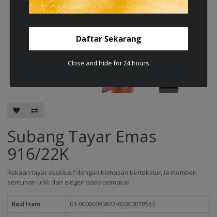
Daftar Sekarang
Close and hide for 24 hours
Subang Tayar Emas
916/22K
Rekaan tayar eksklusif dengan kemasan bertekstur, ia memberi
sentuhan unik dan elegen pada pemakai.
Kod Item
01-00000099822-00000079543