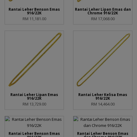
Rantai Leher Benson Emas
Rantai Leher Lipan Emas dan
916/22K
Chrome 916/22K
RM 11,181.00
RM 17,068.00
Rantai Leher Lipan Emas
Rantai Leher Kelisa Emas
916/22K
916/22K
RM 13,729.00
RM 14,464.00
Rantai Leher Benson Emas
Rantai Leher Benson Emas