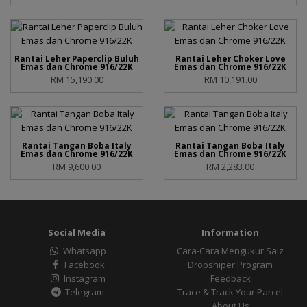
Rantai Leher Paperclip Buluh
Rantai Leher Choker Love
Emas dan Chrome 916/22K
Emas dan Chrome 916/22K
RM 15,190.00
RM 10,191.00
Rantai Tangan Boba Italy
Rantai Tangan Boba Italy
Emas dan Chrome 916/22K
Emas dan Chrome 916/22K
RM 9,600.00
RM 2,283.00
Social Media
Information
Whatsapp
Cara-Cara Mengukur Saiz
Facebook
Dropshiper Program
Instagram
Feedback
Telegram
Trace & Track Your Parcel
About Us