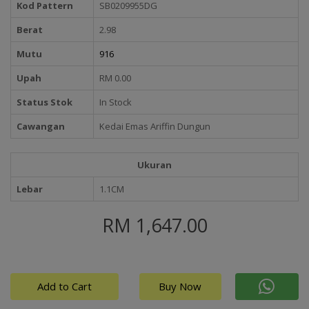
Kod Pattern
SB0209955DG
Berat
2.98
Mutu
916
Upah
RM 0.00
Status Stok
In Stock
Cawangan
Kedai Emas Ariffin Dungun
Ukuran
Lebar
1.1CM
RM 1,647.00
Add to Cart
Buy Now