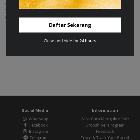
diingatkan bahawa laman web yang terdapat dalam pautan
mungkin mempunyai dasar privasi yang berbeza dan pengunjung
dinasihatkan supaya meneliti dan memahami dasar privasi bagi
setiap laman web yang dilayari.
Daftar Sekarang
Close and hide for 24 hours
Social Media
Information
Whatsapp
Cara-Cara Mengukur Saiz
Facebook
Dropshiper Program
Instagram
Feedback
Telegram
Trace & Track Your Parcel