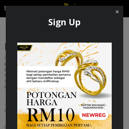
Sign Up
Privacy Policy
Privacy Policy
Halaman ini menerangkan dasar privasi yang merangkumi
penggunaan dan perlindungan maklumat yang dikemukakan oleh
pengunjung. Sekiranya anda membuat transaksi atau menghantar
e-mel yang mengandungi maklumat peribadi, maklumat ini mungkin
akan dikongsi bersama dengan agensi awam lain untuk membantu
penyediaan perkhidmatan kami yang lebih berkesan dan efektif.
-Contohnya seperti di dalam menyelesaikan pembelian atas talian
yang memerlukan maklum balas dari agensi-agensi lain.
Dasar privasi ini hanya terpakai untuk laman web ini sahaja. Perlu